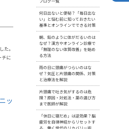
ブログ一覧
何日出ないと便秘？「毎日出な
い」と悩む前に知っておきたい
基準とオンラインでできる対策
朝、鉛のように体がだるいのは
なぜ？漢方やオンライン診療で
ました。
「無理のない体質改善」を始め
る方法
ーチに
雨の日に頭痛がつらいのはな
ぜ？気圧と片頭痛の関係、対策
と治療法を解説
片頭痛で吐き気がするのは危
険？原因・対処法・薬の選び方
ニッ
まで医師が解説
「休日に寝だめ」は逆効果？脳
疲労を自律神経からリセットす
る、働く世代のリカバリー術