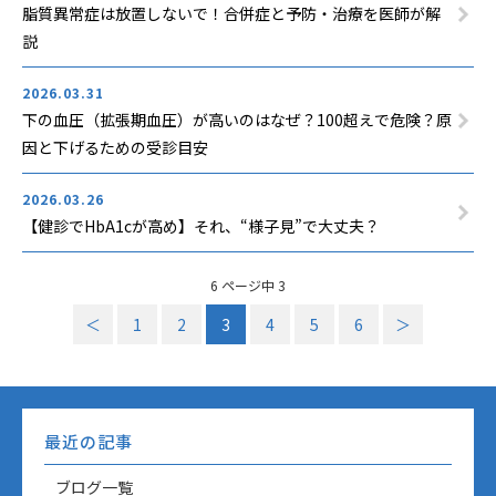
脂質異常症は放置しないで！合併症と予防・治療を医師が解
説
2026.03.31
下の血圧（拡張期血圧）が高いのはなぜ？100超えで危険？原
因と下げるための受診目安
2026.03.26
【健診でHbA1cが高め】それ、“様子見”で大丈夫？
6 ページ中 3
＜
1
2
3
4
5
6
＞
最近の記事
ブログ一覧