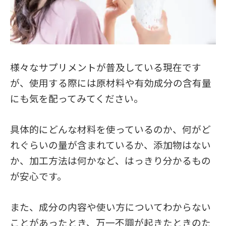
様々なサプリメントが普及している現在です
が、使用する際には原材料や有効成分の含有量
にも気を配ってみてください。
具体的にどんな材料を使っているのか、何がど
れぐらいの量が含まれているか、添加物はない
か、加工方法は何かなど、はっきり分かるもの
が安心です。
また、成分の内容や使い方についてわからない
ことがあったとき、万一不調が起きたときのた