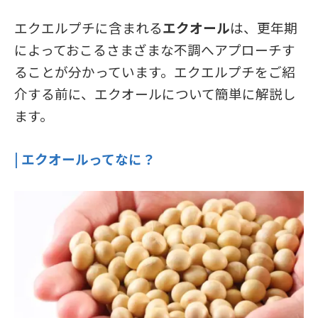
エクエルプチに含まれる
エクオール
は、更年期
によっておこるさまざまな不調へアプローチす
ることが分かっています。エクエルプチをご紹
介する前に、エクオールについて簡単に解説し
ます。
| エクオールってなに？