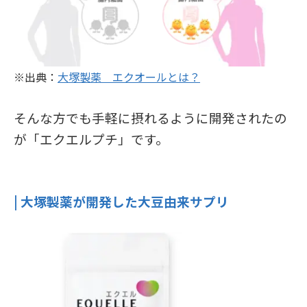
※出典：
大塚製薬 エクオールとは？
そんな方でも手軽に摂れるように開発されたの
が「エクエルプチ」です。
| 大塚製薬が開発した大豆由来サプリ