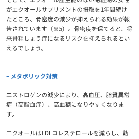
がエクオールサプリメントの摂取を1年間続け
たところ、
骨密度の減少が抑えられる効果が報
告されて
います（※5）。
骨密度を保てると、将
来骨粗しょう症
になるリスクを抑えられるとい
えるでしょう
。
– メタボリック対策
エストロゲンの減少により、高血圧、脂質異常
症（高脂血症）、高血糖になりやすくなりま
す。
エクオールはLDLコレステロールを減らし、動