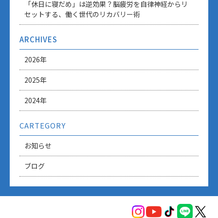
「休日に寝だめ」は逆効果？脳疲労を自律神経からリ
セットする、働く世代のリカバリー術
ARCHIVES
2026年
2025年
2024年
CARTEGORY
お知らせ
ブログ