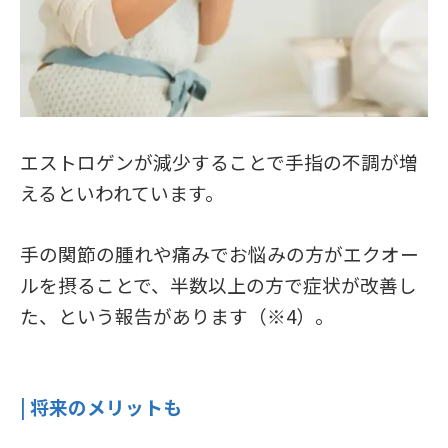
エストロゲンが減少することで手指の不調が増
えるといわれています。
手の関節の腫れや痛みでお悩みの方がエクオー
ルを摂ることで、半数以上の方で症状が改善し
た、という報告があります（※4）。
| 将来のメリットも