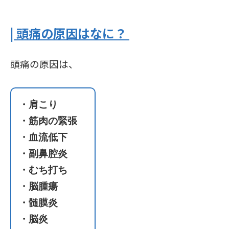
| 頭痛の原因はなに？
頭痛の原因は、
・肩こり
・筋肉の緊張
・血流低下
・副鼻腔炎
・むち打ち
・脳腫瘍
・髄膜炎
・脳炎